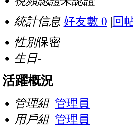
視頻認證
未認證
統計信息
好友數 0
|
回帖
性別
保密
生日
-
活躍概況
管理組
管理員
用戶組
管理員