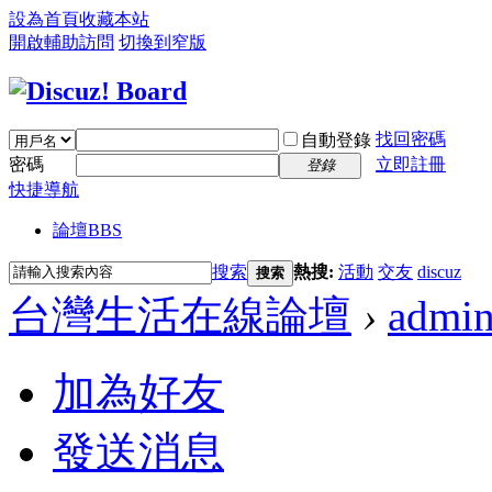
設為首頁
收藏本站
開啟輔助訪問
切換到窄版
找回密碼
自動登錄
密碼
立即註冊
登錄
快捷導航
論壇
BBS
搜索
熱搜:
活動
交友
discuz
搜索
台灣生活在線論壇
›
admi
加為好友
發送消息