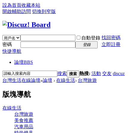
設為首頁
收藏本站
開啟輔助訪問
切換到窄版
找回密碼
自動登錄
密碼
立即註冊
登錄
快捷導航
論壇
BBS
搜索
熱搜:
活動
交友
discuz
搜索
台灣生活在線論壇
»
論壇
›
在線生活
›
台灣旅遊
版塊導航
在線生活
台灣旅遊
美食推薦
汽車用品
時尚燈具