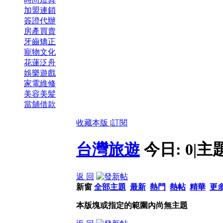
加盟連鎖
簽證代辦
房產買賣
牙齒矯正
寵物文化
花蓮泛舟
娛樂遊戲
家電維修
美容美髪
當舖借款
收藏本版
|
訂閱
台灣旅遊
今日:
0
|
主
返 回
新窗
全部主題
最新
熱門
熱帖
精華
更
本版塊或指定的範圍內尚無主題