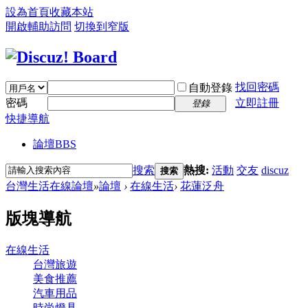
設為首頁
收藏本站
開啟輔助訪問
切換到窄版
找回密碼
自動登錄
密碼
立即註冊
登錄
快捷導航
論壇
BBS
搜索
熱搜:
活動
交友
discuz
搜索
台灣生活在線論壇
»
論壇
›
在線生活
›
花蓮泛舟
版塊導航
在線生活
台灣旅遊
美食推薦
汽車用品
時尚燈具