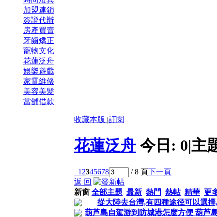
加盟連鎖
簽證代辦
房產買賣
牙齒矯正
寵物文化
花蓮泛舟
娛樂遊戲
家電維修
美容美髪
當舖借款
收藏本版
|
訂閱
花蓮泛舟
今日:
0
|
主
1
2
3
4
5
6
7
8
/ 8 頁
下一頁
返 回
新窗
全部主題
最新
熱門
熱帖
精華
更
從大陸去台灣,有四種途径可以選擇
葫芦島自駕游到防城港怎麼方便 葫芦