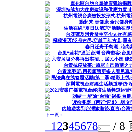
奉化區台胞台属健康驿站揭牌
深圳持续加大住房建設和供應力度 
杭州電視台廣告投放形式,杭州電
動起来 更健康 全民健身
生活在線"夏日送清凉"活動在即
台花蓮及附近發生至少50次有感
探秘澄迈!泛舟古邑,穿越千年古县,還
春日泛舟千島湖_時尚
台風“蓮花”逼近台灣 台灣遊客:台
六安垃圾分类再出实招…|居民小區|建筑垃
台青抗疫故事:“愿尽自己微薄之力
台青李乔昕:用視频讓更多人看见真实
民法典在线答题活動(第二季)精彩上线|云
深圳電視台财經生活频道專访:
2021安徽广播電視台經济生活频道运
刘结一:铲除“台独”祸根 台
读徐兆寿《西行悟道》:與文
内地遊客到台灣旅遊後,直言:台灣
下一頁 »
1
2
3
4
5
6
7
8
/ 8