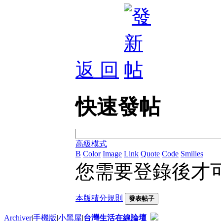
返 回
快速發帖
高級模式
B
Color
Image
Link
Quote
Code
Smilies
您需要登錄後才
本版積分規則
發表帖子
Archiver
|
手機版
|
小黑屋
|
台灣生活在線論壇