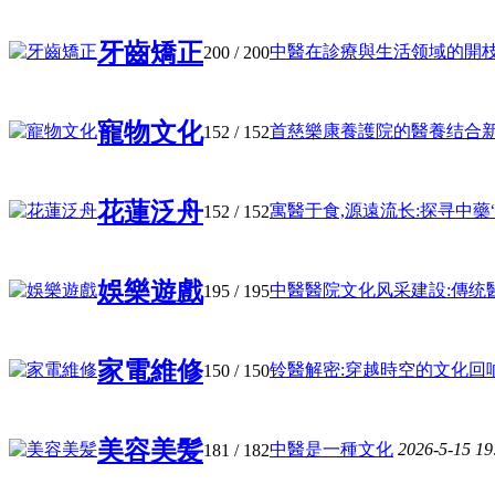
牙齒矯正
中醫在診療與生活领域的開枝散叶
200
/ 200
寵物文化
首慈樂康養護院的醫養结合新探索
152
/ 152
花蓮泛舟
寓醫于食,源遠流长:探寻中藥“藥 
152
/ 152
娛樂遊戲
中醫醫院文化风采建設:傳统醫道
195
/ 195
家電維修
铃醫解密:穿越時空的文化回响 .
150
/ 150
美容美髪
中醫是一種文化
2026-5-15 1
181
/ 182