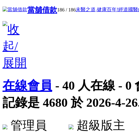
當舖借款
未醫之道,健康百年!經道國醫的文
186
/ 186
在線會員
-
40
人在線 -
0
記錄是
4680
於
2026-4-26
管理員
超級版