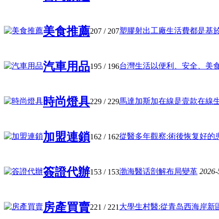
美食推薦
塑膠射出工廠生活費都是基於你的
207
/ 207
汽車用品
台灣生活以便利、安全、美食與濃
195
/ 196
時尚燈具
馬達加斯加在線是壹款在線生活服
229
/ 229
加盟連鎖
從醫多年觀察:術後恢复好的患者,
162
/ 162
簽證代辦
渤海醫话剖解布局變革
2026-
153
/ 153
房產買賣
大學生村醫:從青岛西海岸新區的
221
/ 221