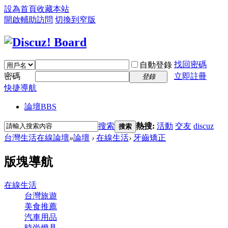
設為首頁
收藏本站
開啟輔助訪問
切換到窄版
找回密碼
自動登錄
密碼
立即註冊
登錄
快捷導航
論壇
BBS
搜索
熱搜:
活動
交友
discuz
搜索
台灣生活在線論壇
»
論壇
›
在線生活
›
牙齒矯正
版塊導航
在線生活
台灣旅遊
美食推薦
汽車用品
時尚燈具