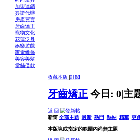
加盟連鎖
簽證代辦
房產買賣
牙齒矯正
寵物文化
花蓮泛舟
娛樂遊戲
家電維修
美容美髪
當舖借款
收藏本版
|
訂閱
牙齒矯正
今日:
0
|
主
返 回
新窗
全部主題
最新
熱門
熱帖
精華
更
本版塊或指定的範圍內尚無主題