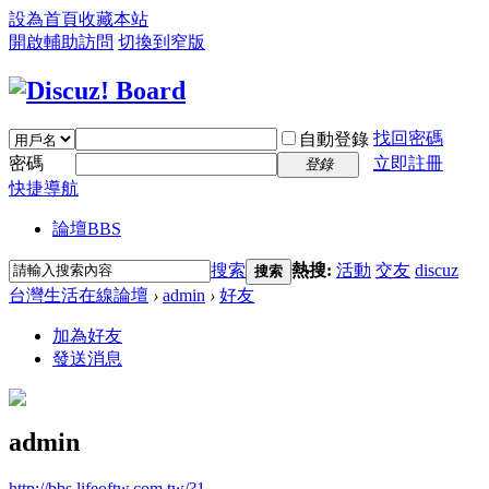
設為首頁
收藏本站
開啟輔助訪問
切換到窄版
找回密碼
自動登錄
密碼
立即註冊
登錄
快捷導航
論壇
BBS
搜索
熱搜:
活動
交友
discuz
搜索
台灣生活在線論壇
›
admin
›
好友
加為好友
發送消息
admin
http://bbs.lifeoftw.com.tw/?1