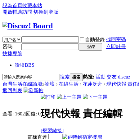
設為首頁
收藏本站
開啟輔助訪問
切換到窄版
找回密碼
自動登錄
密碼
立即註冊
登錄
快捷導航
論壇
BBS
搜索
熱搜:
活動
交友
discuz
搜索
台灣生活在線論壇
»
論壇
›
在線生活
›
花蓮泛舟
›
現代快報 責任
返回列表
現代快報 責任編輯
查看:
1602
|
回復:
0
[複製鏈接]
電梯直達