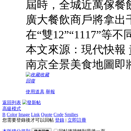
屆時，全城近萬傢餐
廣大餐飲商戶將拿出
在“雙12”“1117”
本文來源：現代快報 責
南京全景美食地圖即
收藏
回復
使用道具
舉報
返回列表
高級模式
B
Color
Image
Link
Quote
Code
Smilies
您需要登錄後才可以回帖
登錄
|
立即註冊