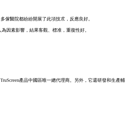
，多傢醫院都紛紛開展了此項技朮，反應良好。
受人為因素影響，結果客觀、標准，重復性好。
uScreen產品中國區唯一總代理商。另外，它還研發和生產輔