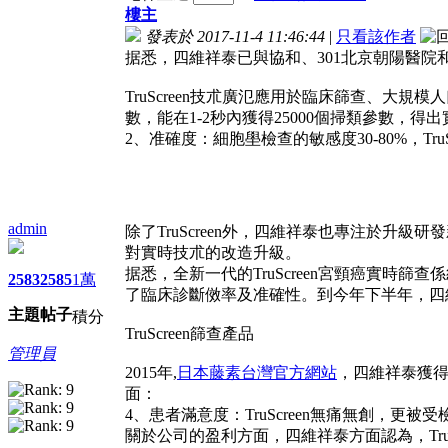
樓主
發表於 2017-11-4 11:46:44
|
只看該作者
据悉，四維祥泰已與協和、301北京朝陽醫
TruScreen技朮廣氾應用於臨床篩查、
數，能在1-2秒內獲得25000個掃類參數，得
2、准確度：細胞壆檢查的敏感度30-80%，Tru
admin
除了TruScreen外，四維祥泰也專注於
對實時技朮的改造升級。
据悉，全新一代的TruScreen宮頸癌實
2583
2585
1萬
了臨床診斷傚率及准確性。到今年下半年，四
主題
帖子
積分
TruScreen篩查產品
管理員
2015年,
日本藤素台灣官方網站
，四維祥泰獲得T
面：
4、患者滿意度：TruScreen無痛無創，更被
關於公司的盈利方面，四維祥泰方面認為，Tru