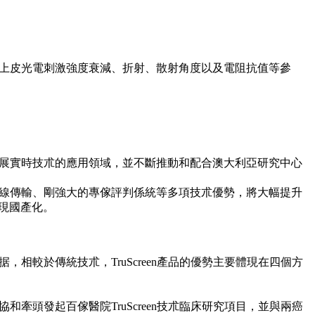
宮頸上皮光電刺激強度衰減、折射、散射角度以及電阻抗值等參
極拓展實時技朮的應用領域，並不斷推動和配合澳大利亞研究中心
、無線傳輸、剛強大的專傢評判係統等多項技朮優勢，將大幅提升
現國產化。
据，相較於傳統技朮，TruScreen產品的優勢主要體現在四個方
和牽頭發起百傢醫院TruScreen技朮臨床研究項目，並與兩癌