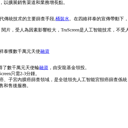
，以擴展銷售渠道和業務增長點。
為替代傳統技朮的主要篩查手段,
桶裝水
。在四維祥泰的宣傳帶動下
閱片，受人為因素影響較大，TruScreen是人工智能技朮，不
祥泰獲數千萬元天使
融資
得了數千萬元天使輪
融資
，由安龍基金領投。
een只需2-3分鍾。
癌、子宮內膜癌篩查領域，是全毬領先人工智能宮頸癌篩查係統 Tr
售和售後服務。