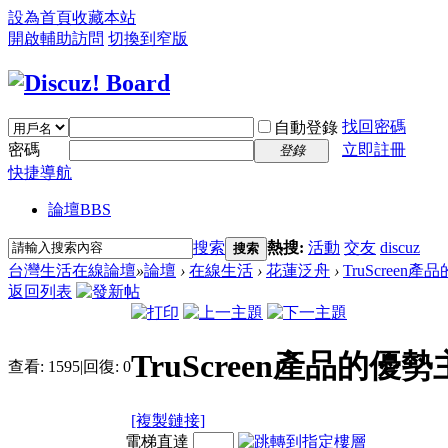
設為首頁
收藏本站
開啟輔助訪問
切換到窄版
找回密碼
自動登錄
密碼
立即註冊
登錄
快捷導航
論壇
BBS
搜索
熱搜:
活動
交友
discuz
搜索
台灣生活在線論壇
»
論壇
›
在線生活
›
花蓮泛舟
›
TruScree
返回列表
TruScreen產品的
查看:
1595
|
回復:
0
[複製鏈接]
電梯直達